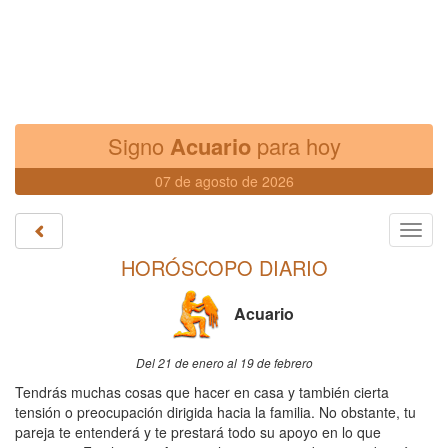
Signo
Acuario
para hoy
07 de agosto de 2026
Toggl
navig
HORÓSCOPO DIARIO
Acuario
Del 21 de enero al 19 de febrero
Tendrás muchas cosas que hacer en casa y también cierta
tensión o preocupación dirigida hacia la familia. No obstante, tu
pareja te entenderá y te prestará todo su apoyo en lo que