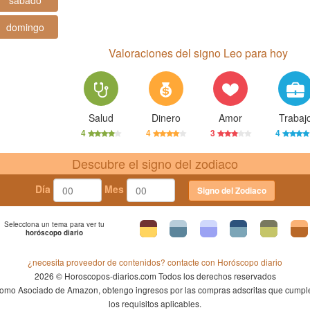
sábado
domingo
Valoraciones del signo Leo para hoy
Salud
Dinero
Amor
Trabaj
4
4
3
4
Descubre el signo del zodiaco
Día
Mes
Signo del Zodiaco
Selecciona un tema para ver tu
horóscopo diario
¿necesita proveedor de contenidos? contacte con Horóscopo diario
2026 © Horoscopos-diarios.com Todos los derechos reservados
omo Asociado de Amazon, obtengo ingresos por las compras adscritas que cumpl
los requisitos aplicables.