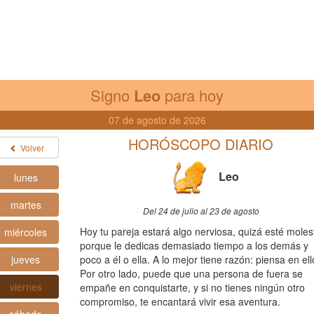
Signo
Leo
para hoy
07 de agosto de 2026
HORÓSCOPO DIARIO
Volver
Leo
lunes
martes
Del 24 de julio al 23 de agosto
Hoy tu pareja estará algo nerviosa, quizá esté moles
miércoles
porque le dedicas demasiado tiempo a los demás y
jueves
poco a él o ella. A lo mejor tiene razón: piensa en ell
Por otro lado, puede que una persona de fuera se
viernes
empañe en conquistarte, y si no tienes ningún otro
compromiso, te encantará vivir esa aventura.