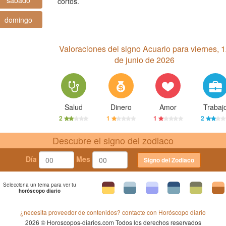
sábado
cortos.
domingo
Valoraciones del signo Acuario para viernes, 
de junio de 2026
Salud
Dinero
Amor
Trabaj
2
1
1
2
Descubre el signo del zodiaco
Día
Mes
Signo del Zodiaco
Selecciona un tema para ver tu
horóscopo diario
¿necesita proveedor de contenidos? contacte con Horóscopo diario
2026 © Horoscopos-diarios.com Todos los derechos reservados