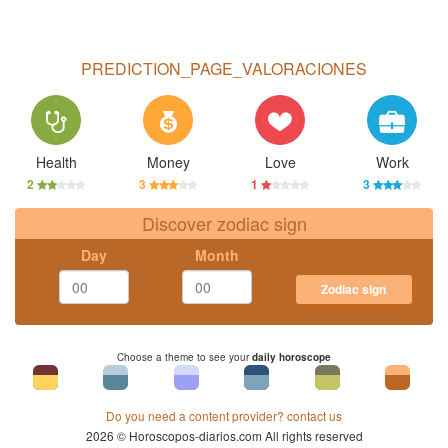
PREDICTION_PAGE_VALORACIONES
Health
Money
Love
Work
2
3
1
3
Discover zodiac sign
Day
Month
Zodiac sign
Choose a theme to see your
daily horoscope
Do you need a content provider? contact us
2026 © Horoscopos-diarios.com All rights reserved