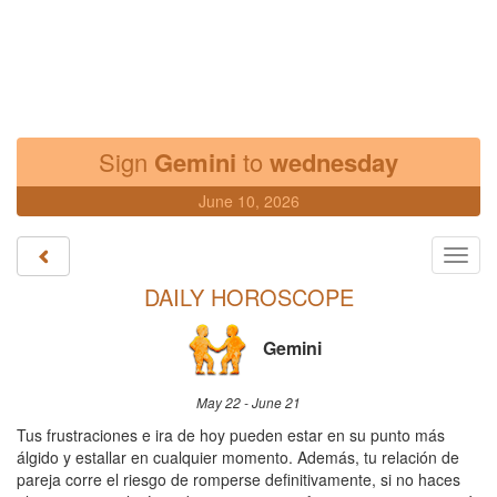
Sign
Gemini
to
wednesday
June 10, 2026
Toggl
navig
DAILY HOROSCOPE
Gemini
May 22 - June 21
Tus frustraciones e ira de hoy pueden estar en su punto más
álgido y estallar en cualquier momento. Además, tu relación de
pareja corre el riesgo de romperse definitivamente, si no haces