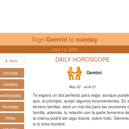
Sign
Gemini
to
sunday
June 14, 2026
DAILY HOROSCOPE
Back
Gemini
monday
tuesday
May 22 - June 21
Te espera un día perfecto para viajar, aunque puede
wednesday
que, al principio, surjan algunos inconvenientes. En e
thursday
terreno familiar, será un mal día para las reuniones 
familia, además, tu relación con la parte femenina d
friday
la misma podrá ser algo tirante, sobre todo, Géminis
si tú eres hombre.