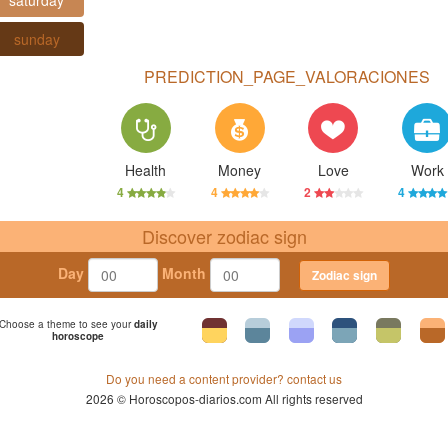
saturday
sunday
PREDICTION_PAGE_VALORACIONES
Health
Money
Love
Work
4
4
2
4
Discover zodiac sign
Day
Month
Zodiac sign
Choose a theme to see your
daily
horoscope
Do you need a content provider? contact us
2026 © Horoscopos-diarios.com All rights reserved