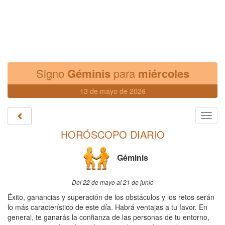
Signo
Géminis
para
miércoles
13 de mayo de 2026
Toggl
navig
HORÓSCOPO DIARIO
Géminis
Del 22 de mayo al 21 de junio
Éxito, ganancias y superación de los obstáculos y los retos serán
lo más característico de este día. Habrá ventajas a tu favor. En
general, te ganarás la confianza de las personas de tu entorno,