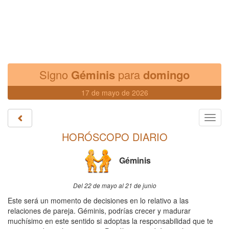
Signo
Géminis
para
domingo
17 de mayo de 2026
Toggl
navig
HORÓSCOPO DIARIO
Géminis
Del 22 de mayo al 21 de junio
Este será un momento de decisiones en lo relativo a las
relaciones de pareja. Géminis, podrías crecer y madurar
muchísimo en este sentido si adoptas la responsabilidad que te