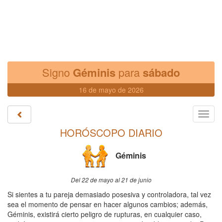
Signo
Géminis
para
sábado
16 de mayo de 2026
Toggl
navig
HORÓSCOPO DIARIO
Géminis
Del 22 de mayo al 21 de junio
Si sientes a tu pareja demasiado posesiva y controladora, tal vez
sea el momento de pensar en hacer algunos cambios; además,
Géminis, existirá cierto peligro de rupturas, en cualquier caso,